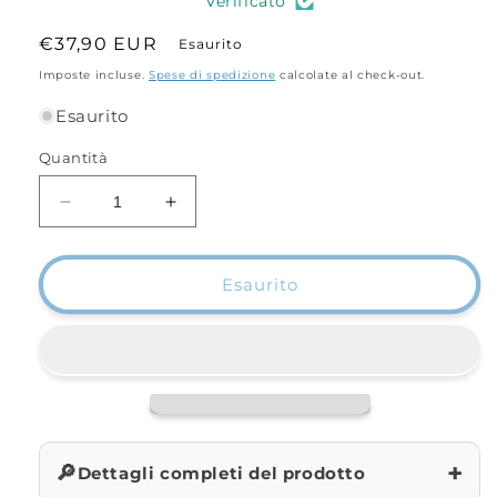
Verificato
Prezzo
€37,90 EUR
Esaurito
di
Imposte incluse.
Spese di spedizione
calcolate al check-out.
listino
Esaurito
Quantità
Diminuisci
Aumenta
quantità
quantità
per
per
Sunset
Sunset
Esaurito
Fodero
Fodero
170cm
170cm
in
in
cordura
cordura
+
🔎
Dettagli completi del prodotto