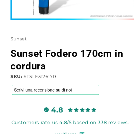
Apri
contenuti
multimediali
1
Sunset
in
finestra
modale
Sunset Fodero 170cm in
cordura
SKU:
STSLF3126170
4.8
Customers rate us 4.8/5 based on 338 reviews.