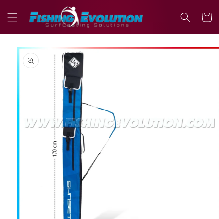
Vai
direttamente
Carrell
ai contenuti
Passa alle
informazioni
sul prodotto