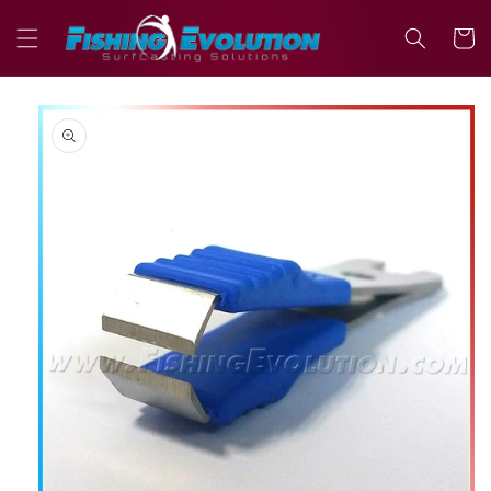
Vai
direttamente
Carrell
ai contenuti
Passa alle
informazioni
sul prodotto