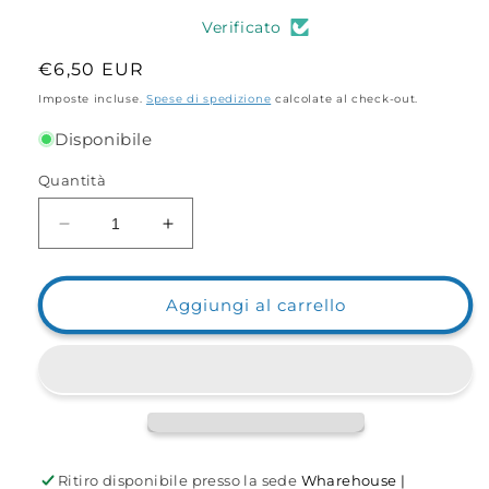
Verificato
Prezzo
€6,50 EUR
di
Imposte incluse.
Spese di spedizione
calcolate al check-out.
listino
Disponibile
Quantità
Diminuisci
Aumenta
quantità
quantità
per
per
Taglia
Taglia
Aggiungi al carrello
Filo
Filo
in
in
Acciaio
Acciaio
inox
inox
Ritiro disponibile presso la sede
Wharehouse |