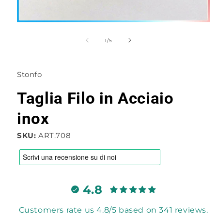
Apri
contenuti
multimediali
su
1
/
5
1
in
finestra
modale
Stonfo
Taglia Filo in Acciaio
inox
SKU:
ART.708
4.8
Customers rate us 4.8/5 based on 341 reviews.