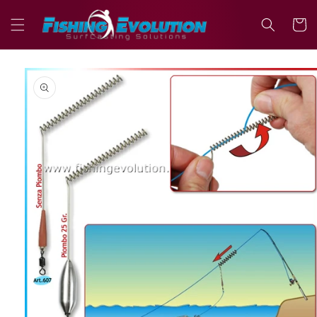
Vai
direttamente
Carrell
ai contenuti
Passa alle
informazioni
sul prodotto