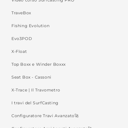
Video corso Surfcasting PRO
TraveBox
Fishing Evolution
Evo3POD
X-Float
Top Boxx e Winder Boxxx
Seat Box - Cassoni
X-Trace | Il Travometro
I travi del SurfCasting
Configuratore Travi Avanzato🚀