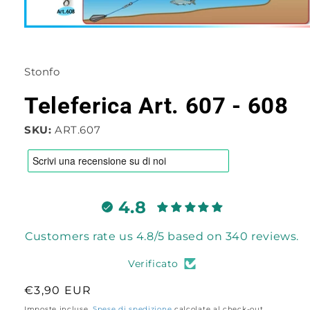
Apri
contenuti
multimediali
1
Stonfo
in
finestra
modale
Teleferica Art. 607 - 608
SKU:
ART.607
4.8
Customers rate us 4.8/5 based on 340 reviews.
Verificato
Prezzo
€3,90 EUR
di
Imposte incluse.
Spese di spedizione
calcolate al check-out.