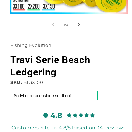
Apri
contenuti
multimediali
su
1
/
2
1
in
finestra
modale
Fishing Evolution
Travi Serie Beach
Ledgering
SKU:
BL3X100
4.8
Customers rate us 4.8/5 based on 341 reviews.