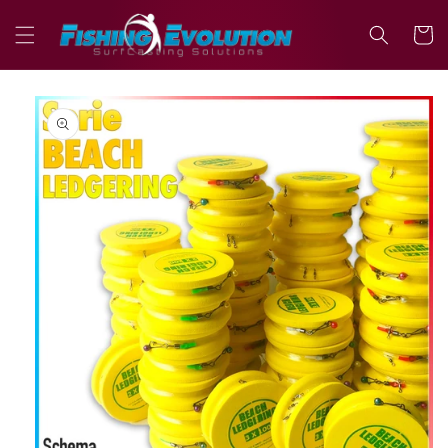
Vai
direttamente
Carrell
ai contenuti
Passa alle
informazioni
sul prodotto