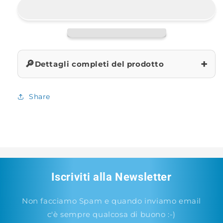
Ledgering
Ledgering
+
🔎
Dettagli completi del prodotto
Share
Iscriviti alla Newsletter
Non facciamo Spam e quando inviamo email
c'è sempre qualcosa di buono :-)