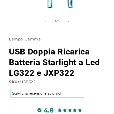
Apri
contenuti
multimediali
su
1
/
2
1
in
finestra
modale
Lampo Gamma
USB Doppia Ricarica
Batteria Starlight a Led
LG322 e JXP322
SKU:
USB322
4.8