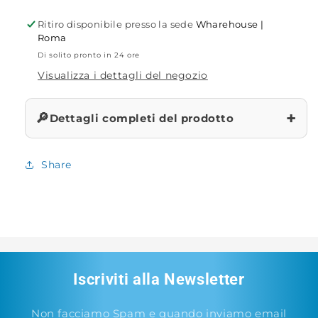
LG322
LG322
Ritiro disponibile presso la sede
Wharehouse |
e
e
Roma
JXP322
JXP322
Di solito pronto in 24 ore
Visualizza i dettagli del negozio
+
🔎
Dettagli completi del prodotto
Share
Iscriviti alla Newsletter
Non facciamo Spam e quando inviamo email