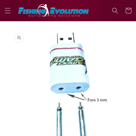
Vai
direttamente
Carrell
ai contenuti
Passa alle
informazioni
sul prodotto