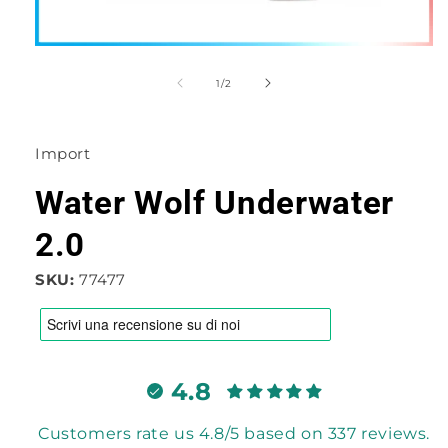
Apri
contenuti
multimediali
su
1
/
2
1
in
finestra
modale
Import
Water Wolf Underwater
2.0
SKU:
77477
4.8
Customers rate us 4.8/5 based on 337 reviews.