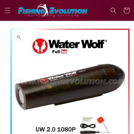
Vai
direttamente
Carrell
ai contenuti
Passa alle
informazioni
sul prodotto