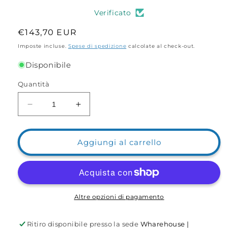
Verificato
Prezzo
€143,70 EUR
di
Imposte incluse.
Spese di spedizione
calcolate al check-out.
listino
Disponibile
Quantità
Diminuisci
Aumenta
quantità
quantità
per
per
Water
Water
Aggiungi al carrello
Wolf
Wolf
Underwater
Underwater
2.0
2.0
Altre opzioni di pagamento
Ritiro disponibile presso la sede
Wharehouse |